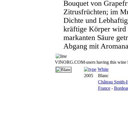
Bouquet von Grapefr
Zitrusfrüchten; im M
Dichte und Lebhaftig
kräftige Körper wird
markanten Säure getr
Abgang mit Aromana
VINORG.COM-users having this wine h
White
2005
Blanc
Château Smith-H
France
-
Bordea