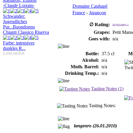
Ramafort, Edition
‹Claude Lorrain›
Domaine Cauhapé
France
-
Jurançon
Schwander:
Jugendliches
∅ Rating:
Set first rating>>
Pur...
Buondonno
Chianti Classico Riserva
Grapes:
Petit Mans
Goes with:
n/a
Farbe: intensives
dunkles R...
© 2026 just-IT.ch
Bottle:
37.5 cl
Ma
Alcohol:
n/a
Mnth. Barrel:
n/a
Drinking Temp.:
n/a
Tasting Notes (
1
)
Tasting Notes:
langenro (26.01.2010)