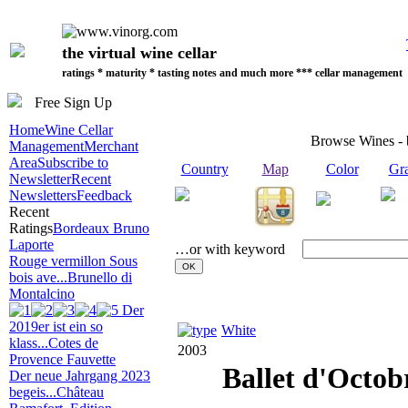
the virtual wine cellar
ratings * maturity * tasting notes and much more *** cellar management
Free Sign Up
Home
Wine Cellar
Browse Wines -
Management
Merchant
Area
Subscribe to
Country
Map
Color
Gr
Newsletter
Recent
Newsletters
Feedback
Recent
Ratings
Bordeaux Bruno
Laporte
…or with keyword
Rouge vermillon Sous
bois ave...
Brunello di
Montalcino
Der
2019er ist ein so
White
klass...
Cotes de
2003
Provence Fauvette
Ballet d'Octob
Der neue Jahrgang 2023
begeis...
Château