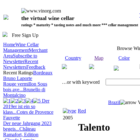
the virtual wine cellar
ratings * maturity * tasting notes and much more *** cellar management
Free Sign Up
Home
Wine Cellar
Browse Wi
Management
Merchant
Area
Subscribe to
Country
Map
Color
Newsletter
Recent
Newsletters
Feedback
Recent Ratings
Bordeaux
Bruno Laporte
…or with keyword
Rouge vermillon Sous
bois ave...
Brunello di
Montalcino
Der
Brazil
V
2019er ist ein so
Red
klass...
Cotes de Provence
Fauvette
2005
Der neue Jahrgang 2023
Talento
begeis...
Château
Ramafort, Edition