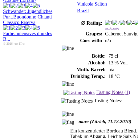
‹Claude Lorrain›
Vinícola Salton
Brazil
Schwander: Jugendliches
Pur...
Buondonno Chianti
Classico Riserva
∅ Rating:
out of
1
rating
Farbe: intensives dunkles
Grapes:
Cabernet Sauvign
R...
Goes with:
n/a
© 2026 just-IT.ch
Bottle:
75 cl
Alcohol:
13 % Vol.
Mnth. Barrel:
n/a
Drinking Temp.:
18 °C
Tasting Notes (
1
)
Tasting Notes:
marc (Zürich, 11.12.2010)
Ein konzentrierter Bordeau Blend.
Tabak im Abgang. Leichte Salz-Not